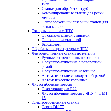
типа
Станки для обработки труб
Комбинированные станки для резки
металла
Оптоволоконный лазерный станок для
резки металла
Токарные станки с ЧПУ
С горизонтальной станиной
С наклонной станиной
Барфидеры
Обрабатывающие центры с ЧПУ
Ленточнопильные станки по металлу
Ручные ленточнопильные станки
Полуавтоматические с поворотной
рамой
Полуавтоматические колонные
Автоматические с поворотной рамой
Автоматические колонные
Листогибочные прессы
С контроллером E22
Листогибочные прессы с ЧПУ 4+1 MT-
15
Электроэрозионные станки
Серия DK 77