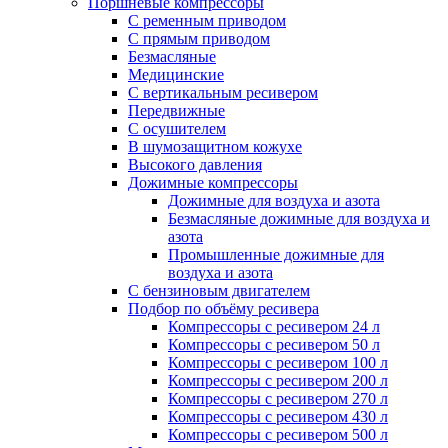
Поршневые компрессоры
С ременным приводом
С прямым приводом
Безмасляные
Медицинские
С вертикальным ресивером
Передвижные
С осушителем
В шумозащитном кожухе
Высокого давления
Дожимные компрессоры
Дожимные для воздуха и азота
Безмасляные дожимные для воздуха и
азота
Промышленные дожимные для
воздуха и азота
С бензиновым двигателем
Подбор по объёму ресивера
Компрессоры с ресивером 24 л
Компрессоры с ресивером 50 л
Компрессоры с ресивером 100 л
Компрессоры с ресивером 200 л
Компрессоры с ресивером 270 л
Компрессоры с ресивером 430 л
Компрессоры с ресивером 500 л