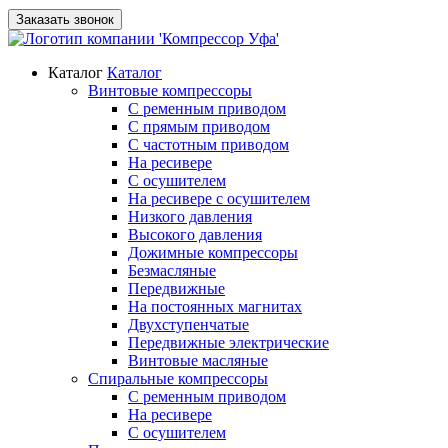
Заказать звонок
Каталог
Каталог
Винтовые компрессоры
С ременным приводом
С прямым приводом
С частотным приводом
На ресивере
С осушителем
На ресивере с осушителем
Низкого давления
Высокого давления
Дожимные компрессоры
Безмасляные
Передвижные
На постоянных магнитах
Двухступенчатые
Передвижные электрические
Винтовые масляные
Спиральные компрессоры
С ременным приводом
На ресивере
С осушителем