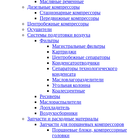
Масляные ременные
Дизельные компрессоры
Стационарные компрессоры
Передвижные компрессоры
Центробежные компрессоры
Осушители
Системы подготовки воздуха
Фильтры
Магистральные фильтры
Картриджи
Центробежные сепараторы
Конденсатоотводчики
Сепараторы технологического
конденсата
Масловлагоразделители
Угольная колонна
Коалесцентные
Ресиверы
Маслораспылители
Доохладитель
Воздухосборники
Запчасти и расходные материалы
Запчасти для поршневых компрессоров
Поршневые блоки, компрессорные
головки