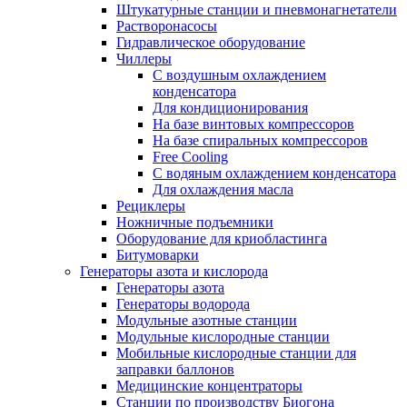
Штукатурные станции и пневмонагнетатели
Растворонасосы
Гидравлическое оборудование
Чиллеры
С воздушным охлаждением
конденсатора
Для кондиционирования
На базе винтовых компрессоров
На базе спиральных компрессоров
Free Cooling
С водяным охлаждением конденсатора
Для охлаждения масла
Рециклеры
Ножничные подъемники
Оборудование для криобластинга
Битумоварки
Генераторы азота и кислорода
Генераторы азота
Генераторы водорода
Модульные азотные станции
Модульные кислородные станции
Мобильные кислородные станции для
заправки баллонов
Медицинские концентраторы
Станции по производству Биогона