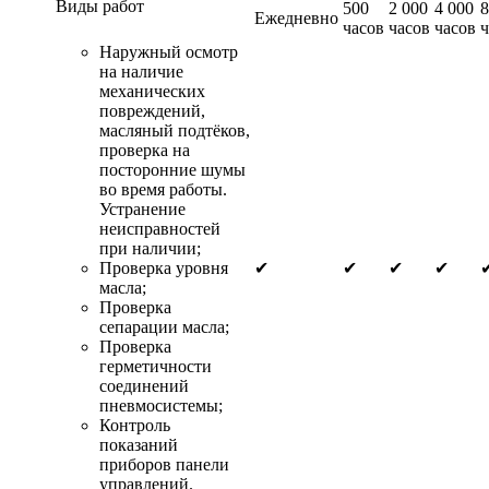
Виды работ
500
2 000
4 000
8
Ежедневно
часов
часов
часов
ч
Наружный осмотр
на наличие
механических
повреждений,
масляный подтёков,
проверка на
посторонние шумы
во время работы.
Устранение
неисправностей
при наличии;
Проверка уровня
✔
✔
✔
✔
масла;
Проверка
сепарации масла;
Проверка
герметичности
соединений
пневмосистемы;
Контроль
показаний
приборов панели
управлений.