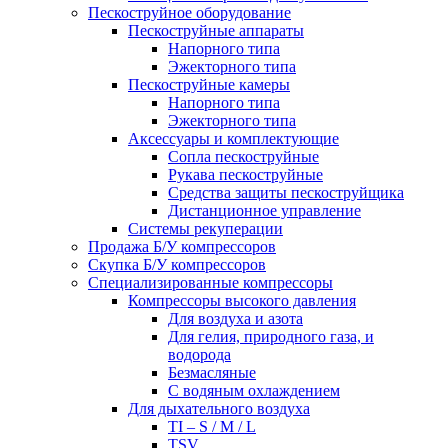
Пескоструйное оборудование
Пескоструйные аппараты
Напорного типа
Эжекторного типа
Пескоструйные камеры
Напорного типа
Эжекторного типа
Аксессуары и комплектующие
Сопла пескоструйные
Рукава пескоструйные
Средства защиты пескоструйщика
Дистанционное управление
Системы рекуперации
Продажа Б/У компрессоров
Скупка Б/У компрессоров
Специализированные компрессоры
Компрессоры высокого давления
Для воздуха и азота
Для гелия, природного газа, и
водорода
Безмасляные
С водяным охлаждением
Для дыхательного воздуха
TI – S / M / L
TSV