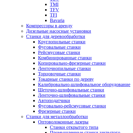
TMI
TFV
TFI
Bavaria
Компрессоры в аренду
Дизельные насосные установки
Станки для деревообработки
Круглопильные станки
Фуговальные станки
Рейсмусовые станки
Комбинированные станки
Копировально-фрезерные станки
Ленточнопильные станки
Торцовочные станки
Токарные станки по дереву
Калибровально-шлифовальное оборудование
Щеточно-шлифовальные станки
Ленточно-шлифовальные станки
Автоподатчики
Фуговально-рейсмусовые станки
Фрезерные станки
Станки для металлообработки
Оптоволоконные лазеры
Станки открытого типа
Промышленные станки закрытого