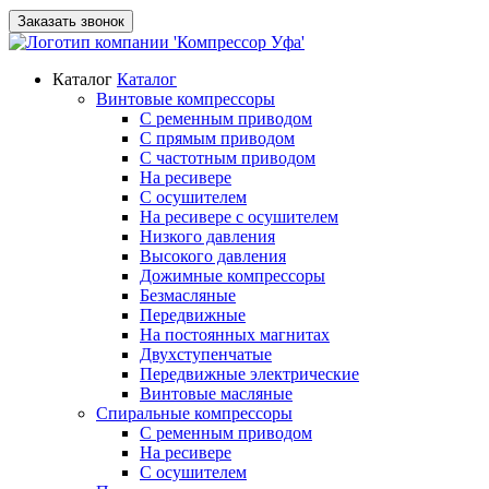
Заказать звонок
Каталог
Каталог
Винтовые компрессоры
С ременным приводом
С прямым приводом
С частотным приводом
На ресивере
С осушителем
На ресивере с осушителем
Низкого давления
Высокого давления
Дожимные компрессоры
Безмасляные
Передвижные
На постоянных магнитах
Двухступенчатые
Передвижные электрические
Винтовые масляные
Спиральные компрессоры
С ременным приводом
На ресивере
С осушителем