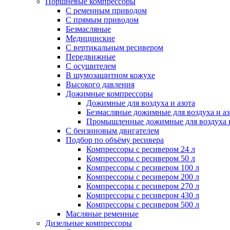
Поршневые компрессоры
С ременным приводом
С прямым приводом
Безмасляные
Медицинские
С вертикальным ресивером
Передвижные
С осушителем
В шумозащитном кожухе
Высокого давления
Дожимные компрессоры
Дожимные для воздуха и азота
Безмасляные дожимные для воздуха и аз
Промышленные дожимные для воздуха и
С бензиновым двигателем
Подбор по объёму ресивера
Компрессоры с ресивером 24 л
Компрессоры с ресивером 50 л
Компрессоры с ресивером 100 л
Компрессоры с ресивером 200 л
Компрессоры с ресивером 270 л
Компрессоры с ресивером 430 л
Компрессоры с ресивером 500 л
Масляные ременные
Дизельные компрессоры