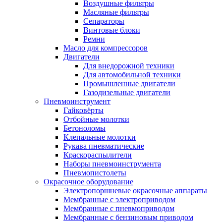
Воздушные фильтры
Масляные фильтры
Сепараторы
Винтовые блоки
Ремни
Масло для компрессоров
Двигатели
Для внедорожной техники
Для автомобильной техники
Промышленные двигатели
Газодизельные двигатели
Пневмоинструмент
Гайковёрты
Отбойные молотки
Бетоноломы
Клепальные молотки
Рукава пневматические
Краскораспылители
Наборы пневмоинструмента
Пневмопистолеты
Окрасочное оборудование
Электропоршневые окрасочные аппараты
Мембранные с электроприводом
Мембранные с пневмоприводом
Мембранные с бензиновым приводом