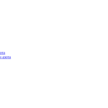
ота
 азота