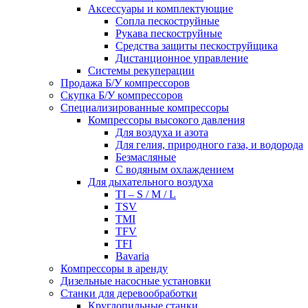
Аксессуары и комплектующие
Сопла пескоструйные
Рукава пескоструйные
Средства защиты пескоструйщика
Дистанционное управление
Системы рекуперации
Продажа Б/У компрессоров
Скупка Б/У компрессоров
Специализированные компрессоры
Компрессоры высокого давления
Для воздуха и азота
Для гелия, природного газа, и водорода
Безмасляные
С водяным охлаждением
Для дыхательного воздуха
TI – S / M / L
TSV
TMI
TFV
TFI
Bavaria
Компрессоры в аренду
Дизельные насосные установки
Станки для деревообработки
Круглопильные станки