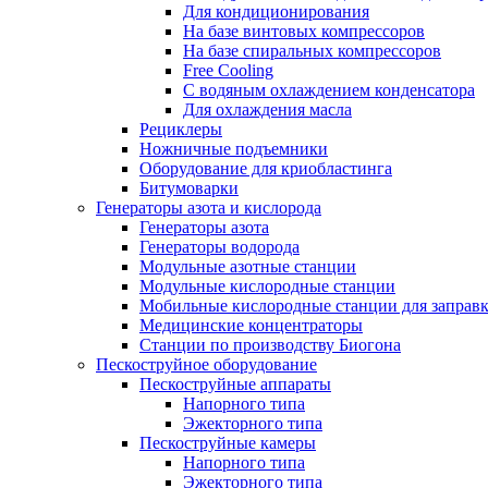
Для кондиционирования
На базе винтовых компрессоров
На базе спиральных компрессоров
Free Cooling
С водяным охлаждением конденсатора
Для охлаждения масла
Рециклеры
Ножничные подъемники
Оборудование для криобластинга
Битумоварки
Генераторы азота и кислорода
Генераторы азота
Генераторы водорода
Модульные азотные станции
Модульные кислородные станции
Мобильные кислородные станции для заправк
Медицинские концентраторы
Станции по производству Биогона
Пескоструйное оборудование
Пескоструйные аппараты
Напорного типа
Эжекторного типа
Пескоструйные камеры
Напорного типа
Эжекторного типа