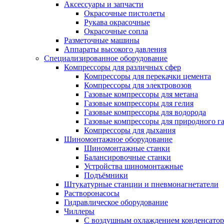
Аксессуары и запчасти
Окрасочные пистолеты
Рукава окрасочные
Окрасочные сопла
Разметочные машины
Аппараты высокого давления
Специализированное оборудование
Компрессоры для различных сфер
Компрессоры для перекачки цемента
Компрессоры для электровозов
Газовые компрессоры для метана
Газовые компрессоры для гелия
Газовые компрессоры для водорода
Газовые компрессоры для природного га
Компрессоры для дыхания
Шиномонтажное оборудование
Шиномонтажные станки
Балансировочные станки
Устройства шиномонтажные
Подъёмники
Штукатурные станции и пневмонагнетатели
Растворонасосы
Гидравлическое оборудование
Чиллеры
С воздушным охлаждением конденсатор