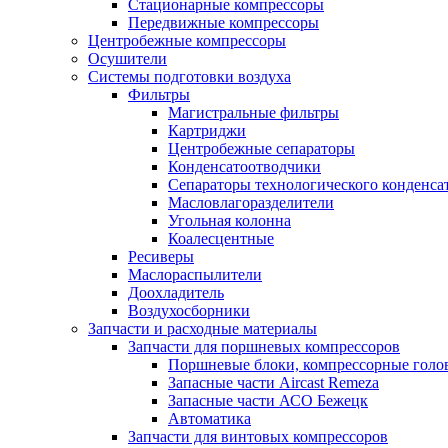
Стационарные компрессоры
Передвижные компрессоры
Центробежные компрессоры
Осушители
Системы подготовки воздуха
Фильтры
Магистральные фильтры
Картриджи
Центробежные сепараторы
Конденсатоотводчики
Сепараторы технологического конденса
Масловлагоразделители
Угольная колонна
Коалесцентные
Ресиверы
Маслораспылители
Доохладитель
Воздухосборники
Запчасти и расходные материалы
Запчасти для поршневых компрессоров
Поршневые блоки, компрессорные голо
Запасные части Aircast Remeza
Запасные части АСО Бежецк
Автоматика
Запчасти для винтовых компрессоров