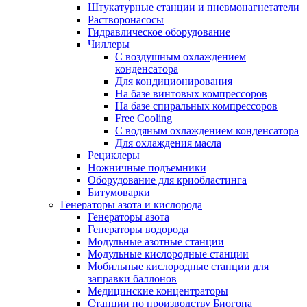
Штукатурные станции и пневмонагнетатели
Растворонасосы
Гидравлическое оборудование
Чиллеры
С воздушным охлаждением
конденсатора
Для кондиционирования
На базе винтовых компрессоров
На базе спиральных компрессоров
Free Cooling
С водяным охлаждением конденсатора
Для охлаждения масла
Рециклеры
Ножничные подъемники
Оборудование для криобластинга
Битумоварки
Генераторы азота и кислорода
Генераторы азота
Генераторы водорода
Модульные азотные станции
Модульные кислородные станции
Мобильные кислородные станции для
заправки баллонов
Медицинские концентраторы
Станции по производству Биогона