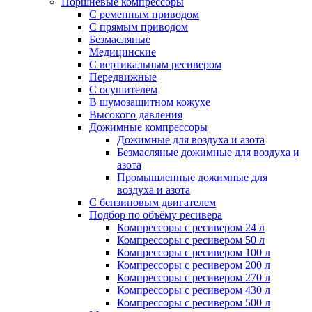
Поршневые компрессоры
С ременным приводом
С прямым приводом
Безмасляные
Медицинские
С вертикальным ресивером
Передвижные
С осушителем
В шумозащитном кожухе
Высокого давления
Дожимные компрессоры
Дожимные для воздуха и азота
Безмасляные дожимные для воздуха и
азота
Промышленные дожимные для
воздуха и азота
С бензиновым двигателем
Подбор по объёму ресивера
Компрессоры с ресивером 24 л
Компрессоры с ресивером 50 л
Компрессоры с ресивером 100 л
Компрессоры с ресивером 200 л
Компрессоры с ресивером 270 л
Компрессоры с ресивером 430 л
Компрессоры с ресивером 500 л