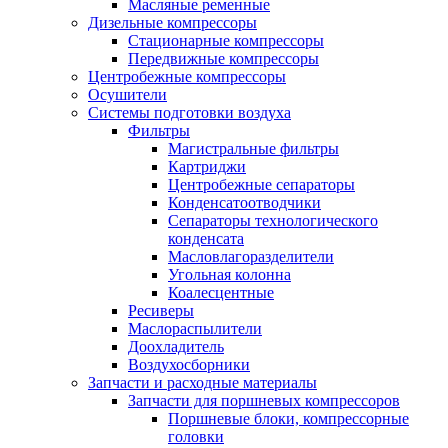
Масляные ременные
Дизельные компрессоры
Стационарные компрессоры
Передвижные компрессоры
Центробежные компрессоры
Осушители
Системы подготовки воздуха
Фильтры
Магистральные фильтры
Картриджи
Центробежные сепараторы
Конденсатоотводчики
Сепараторы технологического
конденсата
Масловлагоразделители
Угольная колонна
Коалесцентные
Ресиверы
Маслораспылители
Доохладитель
Воздухосборники
Запчасти и расходные материалы
Запчасти для поршневых компрессоров
Поршневые блоки, компрессорные
головки