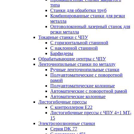
типа
Станки для обработки труб
Комбинированные станки для резки
металла
Оптоволоконный лазерный станок для
резки металла
Токарные станки с ЧПУ
С горизонтальной станиной
С наклонной станиной
Барфидеры
Обрабатывающие центры с ЧПУ
Ленточнопильные станки по металлу
Ручные ленточнопильные станки
Полуавтоматические с поворотной
рамой
Полуавтоматические колонные
Автоматические с поворотной рамой
Автоматические колонные
Листогибочные прессы
С контроллером E22
Листогибочные прессы с ЧПУ 4+1 MT-
15
Электроэрозионные станки
Серия DK 77