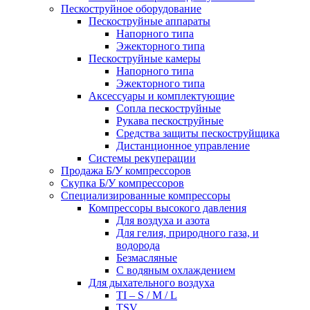
Пескоструйное оборудование
Пескоструйные аппараты
Напорного типа
Эжекторного типа
Пескоструйные камеры
Напорного типа
Эжекторного типа
Аксессуары и комплектующие
Сопла пескоструйные
Рукава пескоструйные
Средства защиты пескоструйщика
Дистанционное управление
Системы рекуперации
Продажа Б/У компрессоров
Скупка Б/У компрессоров
Специализированные компрессоры
Компрессоры высокого давления
Для воздуха и азота
Для гелия, природного газа, и
водорода
Безмасляные
С водяным охлаждением
Для дыхательного воздуха
TI – S / M / L
TSV