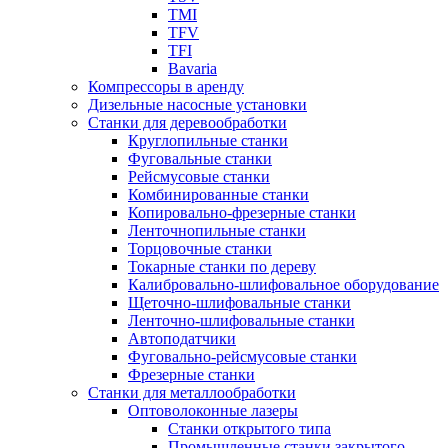
TMI
TFV
TFI
Bavaria
Компрессоры в аренду
Дизельные насосные установки
Станки для деревообработки
Круглопильные станки
Фуговальные станки
Рейсмусовые станки
Комбинированные станки
Копировально-фрезерные станки
Ленточнопильные станки
Торцовочные станки
Токарные станки по дереву
Калибровально-шлифовальное оборудование
Щеточно-шлифовальные станки
Ленточно-шлифовальные станки
Автоподатчики
Фуговально-рейсмусовые станки
Фрезерные станки
Станки для металлообработки
Оптоволоконные лазеры
Станки открытого типа
Промышленные станки закрытого