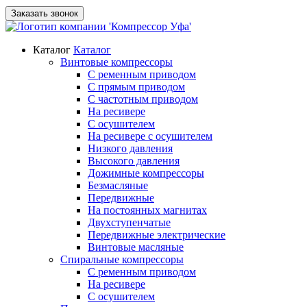
Заказать звонок
Каталог
Каталог
Винтовые компрессоры
С ременным приводом
С прямым приводом
С частотным приводом
На ресивере
С осушителем
На ресивере с осушителем
Низкого давления
Высокого давления
Дожимные компрессоры
Безмасляные
Передвижные
На постоянных магнитах
Двухступенчатые
Передвижные электрические
Винтовые масляные
Спиральные компрессоры
С ременным приводом
На ресивере
С осушителем