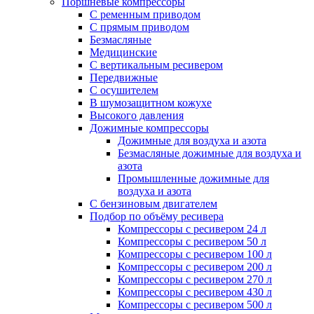
Поршневые компрессоры
С ременным приводом
С прямым приводом
Безмасляные
Медицинские
С вертикальным ресивером
Передвижные
С осушителем
В шумозащитном кожухе
Высокого давления
Дожимные компрессоры
Дожимные для воздуха и азота
Безмасляные дожимные для воздуха и
азота
Промышленные дожимные для
воздуха и азота
С бензиновым двигателем
Подбор по объёму ресивера
Компрессоры с ресивером 24 л
Компрессоры с ресивером 50 л
Компрессоры с ресивером 100 л
Компрессоры с ресивером 200 л
Компрессоры с ресивером 270 л
Компрессоры с ресивером 430 л
Компрессоры с ресивером 500 л