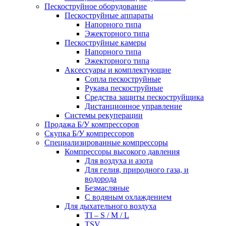
Пескоструйное оборудование
Пескоструйные аппараты
Напорного типа
Эжекторного типа
Пескоструйные камеры
Напорного типа
Эжекторного типа
Аксессуары и комплектующие
Сопла пескоструйные
Рукава пескоструйные
Средства защиты пескоструйщика
Дистанционное управление
Системы рекуперации
Продажа Б/У компрессоров
Скупка Б/У компрессоров
Специализированные компрессоры
Компрессоры высокого давления
Для воздуха и азота
Для гелия, природного газа, и
водорода
Безмасляные
С водяным охлаждением
Для дыхательного воздуха
TI – S / M / L
TSV