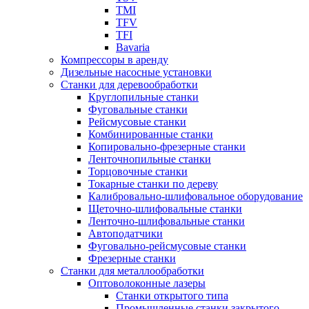
TMI
TFV
TFI
Bavaria
Компрессоры в аренду
Дизельные насосные установки
Станки для деревообработки
Круглопильные станки
Фуговальные станки
Рейсмусовые станки
Комбинированные станки
Копировально-фрезерные станки
Ленточнопильные станки
Торцовочные станки
Токарные станки по дереву
Калибровально-шлифовальное оборудование
Щеточно-шлифовальные станки
Ленточно-шлифовальные станки
Автоподатчики
Фуговально-рейсмусовые станки
Фрезерные станки
Станки для металлообработки
Оптоволоконные лазеры
Станки открытого типа
Промышленные станки закрытого