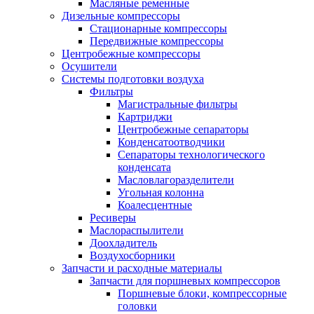
Масляные ременные
Дизельные компрессоры
Стационарные компрессоры
Передвижные компрессоры
Центробежные компрессоры
Осушители
Системы подготовки воздуха
Фильтры
Магистральные фильтры
Картриджи
Центробежные сепараторы
Конденсатоотводчики
Сепараторы технологического
конденсата
Масловлагоразделители
Угольная колонна
Коалесцентные
Ресиверы
Маслораспылители
Доохладитель
Воздухосборники
Запчасти и расходные материалы
Запчасти для поршневых компрессоров
Поршневые блоки, компрессорные
головки