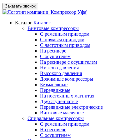
Заказать звонок
Каталог
Каталог
Винтовые компрессоры
С ременным приводом
С прямым приводом
С частотным приводом
На ресивере
С осушителем
На ресивере с осушителем
Низкого давления
Высокого давления
Дожимные компрессоры
Безмасляные
Передвижные
На постоянных магнитах
Двухступенчатые
Передвижные электрические
Винтовые масляные
Спиральные компрессоры
С ременным приводом
На ресивере
С осушителем