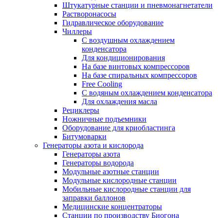
Штукатурные станции и пневмонагнетатели
Растворонасосы
Гидравлическое оборудование
Чиллеры
С воздушным охлаждением
конденсатора
Для кондиционирования
На базе винтовых компрессоров
На базе спиральных компрессоров
Free Cooling
С водяным охлаждением конденсатора
Для охлаждения масла
Рециклеры
Ножничные подъемники
Оборудование для криобластинга
Битумоварки
Генераторы азота и кислорода
Генераторы азота
Генераторы водорода
Модульные азотные станции
Модульные кислородные станции
Мобильные кислородные станции для
заправки баллонов
Медицинские концентраторы
Станции по производству Биогона