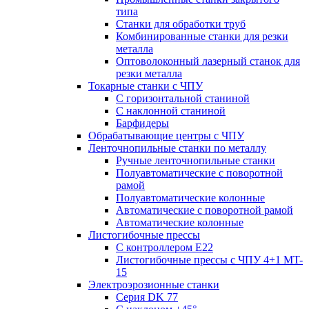
типа
Станки для обработки труб
Комбинированные станки для резки
металла
Оптоволоконный лазерный станок для
резки металла
Токарные станки с ЧПУ
С горизонтальной станиной
С наклонной станиной
Барфидеры
Обрабатывающие центры с ЧПУ
Ленточнопильные станки по металлу
Ручные ленточнопильные станки
Полуавтоматические с поворотной
рамой
Полуавтоматические колонные
Автоматические с поворотной рамой
Автоматические колонные
Листогибочные прессы
С контроллером E22
Листогибочные прессы с ЧПУ 4+1 MT-
15
Электроэрозионные станки
Серия DK 77