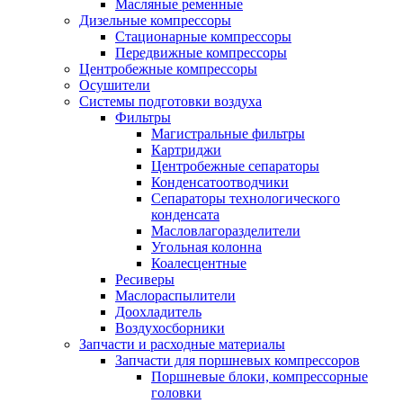
Масляные ременные
Дизельные компрессоры
Стационарные компрессоры
Передвижные компрессоры
Центробежные компрессоры
Осушители
Системы подготовки воздуха
Фильтры
Магистральные фильтры
Картриджи
Центробежные сепараторы
Конденсатоотводчики
Сепараторы технологического
конденсата
Масловлагоразделители
Угольная колонна
Коалесцентные
Ресиверы
Маслораспылители
Доохладитель
Воздухосборники
Запчасти и расходные материалы
Запчасти для поршневых компрессоров
Поршневые блоки, компрессорные
головки