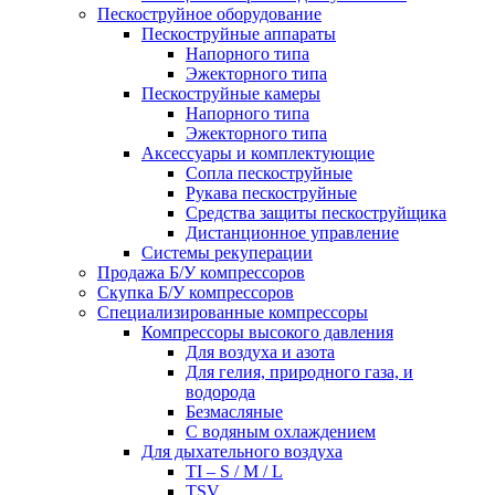
Пескоструйное оборудование
Пескоструйные аппараты
Напорного типа
Эжекторного типа
Пескоструйные камеры
Напорного типа
Эжекторного типа
Аксессуары и комплектующие
Сопла пескоструйные
Рукава пескоструйные
Средства защиты пескоструйщика
Дистанционное управление
Системы рекуперации
Продажа Б/У компрессоров
Скупка Б/У компрессоров
Специализированные компрессоры
Компрессоры высокого давления
Для воздуха и азота
Для гелия, природного газа, и
водорода
Безмасляные
С водяным охлаждением
Для дыхательного воздуха
TI – S / M / L
TSV