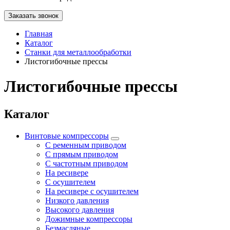
Заказать звонок
Главная
Каталог
Станки для металлообработки
Листогибочные прессы
Листогибочные прессы
Каталог
Винтовые компрессоры
С ременным приводом
С прямым приводом
С частотным приводом
На ресивере
С осушителем
На ресивере с осушителем
Низкого давления
Высокого давления
Дожимные компрессоры
Безмасляные