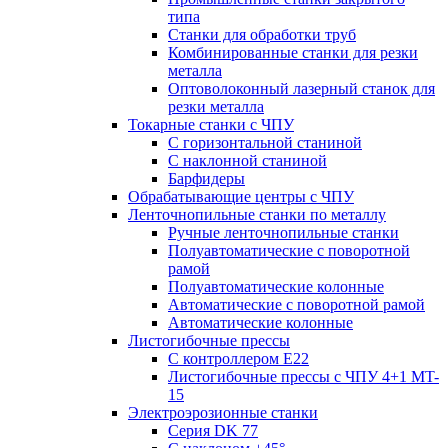
типа
Станки для обработки труб
Комбинированные станки для резки
металла
Оптоволоконный лазерный станок для
резки металла
Токарные станки с ЧПУ
С горизонтальной станиной
С наклонной станиной
Барфидеры
Обрабатывающие центры с ЧПУ
Ленточнопильные станки по металлу
Ручные ленточнопильные станки
Полуавтоматические с поворотной
рамой
Полуавтоматические колонные
Автоматические с поворотной рамой
Автоматические колонные
Листогибочные прессы
С контроллером E22
Листогибочные прессы с ЧПУ 4+1 MT-
15
Электроэрозионные станки
Серия DK 77