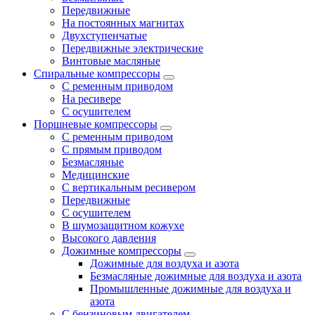
Передвижные
На постоянных магнитах
Двухступенчатые
Передвижные электрические
Винтовые масляные
Спиральные компрессоры
С ременным приводом
На ресивере
С осушителем
Поршневые компрессоры
С ременным приводом
С прямым приводом
Безмасляные
Медицинские
С вертикальным ресивером
Передвижные
С осушителем
В шумозащитном кожухе
Высокого давления
Дожимные компрессоры
Дожимные для воздуха и азота
Безмасляные дожимные для воздуха и азота
Промышленные дожимные для воздуха и
азота
С бензиновым двигателем