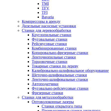
TMI
TFV
TFI
Bavaria
Компрессоры в аренду
Дизельные насосные установки
Станки для деревообработки
Круглопильные станки
Фуговальные станки
Рейсмусовые станки
Комбинированные станки
Копировально-фрезерные станки
Ленточнопильные станки
Торцовочные станки
Токарные станки по дереву
Калибровально-шлифовальное оборудование
Щеточно-шлифовальные станки
Ленточно-шлифовальные станки
Автоподатчики
Фуговально-рейсмусовые станки
Фрезерные станки
Станки для металлообработки
Оптоволоконные лазеры
Станки открытого типа
Промышленные станки закрытого