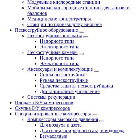
Модульные кислородные станции
Мобильные кислородные станции для заправки
баллонов
Медицинские концентраторы
Станции по производству Биогона
Пескоструйное оборудование
Пескоструйные аппараты
Напорного типа
Эжекторного типа
Пескоструйные камеры
Напорного типа
Эжекторного типа
Аксессуары и комплектующие
Сопла пескоструйные
Рукава пескоструйные
Средства защиты пескоструйщика
Дистанционное управление
Системы рекуперации
Продажа Б/У компрессоров
Скупка Б/У компрессоров
Специализированные компрессоры
Компрессоры высокого давления
Для воздуха и азота
Для гелия, природного газа, и водорода
Безмасляные