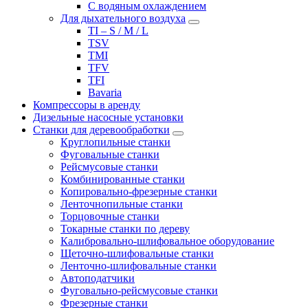
С водяным охлаждением
Для дыхательного воздуха
TI – S / M / L
TSV
TMI
TFV
TFI
Bavaria
Компрессоры в аренду
Дизельные насосные установки
Станки для деревообработки
Круглопильные станки
Фуговальные станки
Рейсмусовые станки
Комбинированные станки
Копировально-фрезерные станки
Ленточнопильные станки
Торцовочные станки
Токарные станки по дереву
Калибровально-шлифовальное оборудование
Щеточно-шлифовальные станки
Ленточно-шлифовальные станки
Автоподатчики
Фуговально-рейсмусовые станки
Фрезерные станки