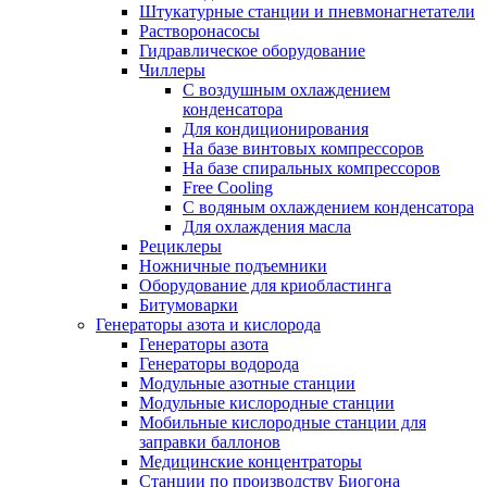
Штукатурные станции и пневмонагнетатели
Растворонасосы
Гидравлическое оборудование
Чиллеры
С воздушным охлаждением
конденсатора
Для кондиционирования
На базе винтовых компрессоров
На базе спиральных компрессоров
Free Cooling
С водяным охлаждением конденсатора
Для охлаждения масла
Рециклеры
Ножничные подъемники
Оборудование для криобластинга
Битумоварки
Генераторы азота и кислорода
Генераторы азота
Генераторы водорода
Модульные азотные станции
Модульные кислородные станции
Мобильные кислородные станции для
заправки баллонов
Медицинские концентраторы
Станции по производству Биогона