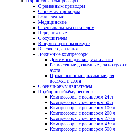
Поршневые компрессоры
С ременным приводом
С прямым приводом
Безмасляные
Медицинские
С вертикальным ресивером
Передвижные
С осушителем
В шумозащитном кожухе
Высокого давления
Дожимные компрессоры
Дожимные для воздуха и азота
Безмасляные дожимные для воздуха и
азота
Промышленные дожимные для
воздуха и азота
С бензиновым двигателем
Подбор по объёму ресивера
Компрессоры с ресивером 24 л
Компрессоры с ресивером 50 л
Компрессоры с ресивером 100 л
Компрессоры с ресивером 200 л
Компрессоры с ресивером 270 л
Компрессоры с ресивером 430 л
Компрессоры с ресивером 500 л