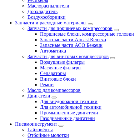
Ресиверы
Маслораспылители
Доохладитель
Воздухосборники
Запчасти и расходные материалы
Запчасти для поршневых компрессоров
Поршневые блоки, компрессорные головки
Запасные части Aircast Remeza
Запасные части АСО Бежецк
Автоматика
Запчасти для винтовых компрессоров
Воздушные фильтры
Масляные фильтры
Сепараторы
Винтовые блоки
Ремни
Масло для компрессоров
Двигатели
Для внедорожной техники
Для автомобильной техники
Промышленные двигатели
Газодизельные двигатели
Пневмоинструмент
Гайковёрты
Отбойные молотки