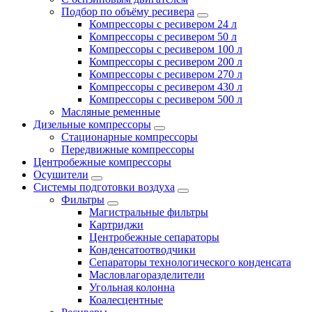
Подбор по объёму ресивера
Компрессоры с ресивером 24 л
Компрессоры с ресивером 50 л
Компрессоры с ресивером 100 л
Компрессоры с ресивером 200 л
Компрессоры с ресивером 270 л
Компрессоры с ресивером 430 л
Компрессоры с ресивером 500 л
Масляные ременные
Дизельные компрессоры
Стационарные компрессоры
Передвижные компрессоры
Центробежные компрессоры
Осушители
Системы подготовки воздуха
Фильтры
Магистральные фильтры
Картриджи
Центробежные сепараторы
Конденсатоотводчики
Сепараторы технологического конденсата
Масловлагоразделители
Угольная колонна
Коалесцентные