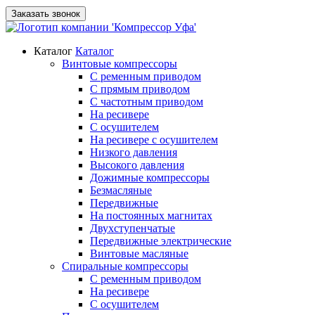
Заказать звонок
Каталог
Каталог
Винтовые компрессоры
С ременным приводом
С прямым приводом
С частотным приводом
На ресивере
С осушителем
На ресивере с осушителем
Низкого давления
Высокого давления
Дожимные компрессоры
Безмасляные
Передвижные
На постоянных магнитах
Двухступенчатые
Передвижные электрические
Винтовые масляные
Спиральные компрессоры
С ременным приводом
На ресивере
С осушителем