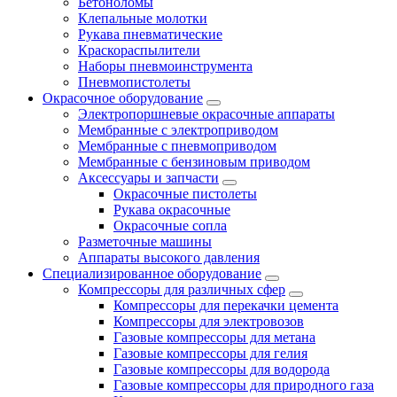
Бетоноломы
Клепальные молотки
Рукава пневматические
Краскораспылители
Наборы пневмоинструмента
Пневмопистолеты
Окрасочное оборудование
Электропоршневые окрасочные аппараты
Мембранные с электроприводом
Мембранные с пневмоприводом
Мембранные с бензиновым приводом
Аксессуары и запчасти
Окрасочные пистолеты
Рукава окрасочные
Окрасочные сопла
Разметочные машины
Аппараты высокого давления
Специализированное оборудование
Компрессоры для различных сфер
Компрессоры для перекачки цемента
Компрессоры для электровозов
Газовые компрессоры для метана
Газовые компрессоры для гелия
Газовые компрессоры для водорода
Газовые компрессоры для природного газа