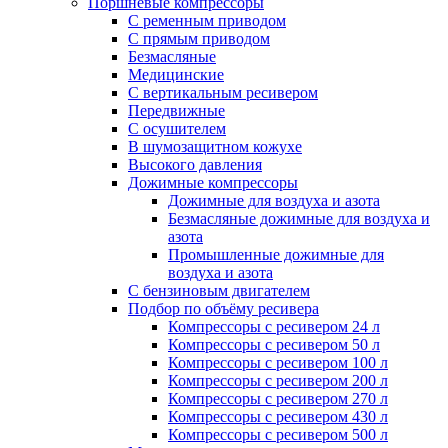
Поршневые компрессоры
С ременным приводом
С прямым приводом
Безмасляные
Медицинские
С вертикальным ресивером
Передвижные
С осушителем
В шумозащитном кожухе
Высокого давления
Дожимные компрессоры
Дожимные для воздуха и азота
Безмасляные дожимные для воздуха и
азота
Промышленные дожимные для
воздуха и азота
С бензиновым двигателем
Подбор по объёму ресивера
Компрессоры с ресивером 24 л
Компрессоры с ресивером 50 л
Компрессоры с ресивером 100 л
Компрессоры с ресивером 200 л
Компрессоры с ресивером 270 л
Компрессоры с ресивером 430 л
Компрессоры с ресивером 500 л