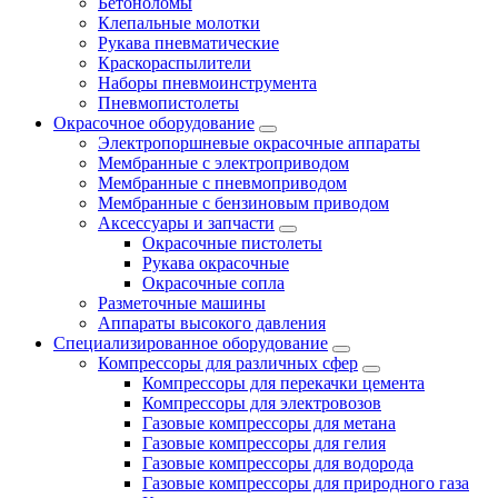
Бетоноломы
Клепальные молотки
Рукава пневматические
Краскораспылители
Наборы пневмоинструмента
Пневмопистолеты
Окрасочное оборудование
Электропоршневые окрасочные аппараты
Мембранные с электроприводом
Мембранные с пневмоприводом
Мембранные с бензиновым приводом
Аксессуары и запчасти
Окрасочные пистолеты
Рукава окрасочные
Окрасочные сопла
Разметочные машины
Аппараты высокого давления
Специализированное оборудование
Компрессоры для различных сфер
Компрессоры для перекачки цемента
Компрессоры для электровозов
Газовые компрессоры для метана
Газовые компрессоры для гелия
Газовые компрессоры для водорода
Газовые компрессоры для природного газа