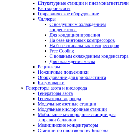
Штукатурные станции и пневмонагнетатели
Растворонасосы
Гидравлическое оборудование
Чиллеры
С воздушным охлаждением
конденсатора
Для кондиционирования
На базе винтовых компрессоров
На базе спиральных компрессоров
Free Cooling
С водяным охлаждением конденсатора
Для охлаждения масла
Рециклеры
Ножничные подъемники
Оборудование для криобластинга
Битумоварки
Генераторы азота и кислорода
Генераторы азота
Генераторы водорода
Модульные азотные станции
Модульные кислородные станции
Мобильные кислородные станции для
заправки баллонов
Медицинские концентраторы
Станции по производству Биогона