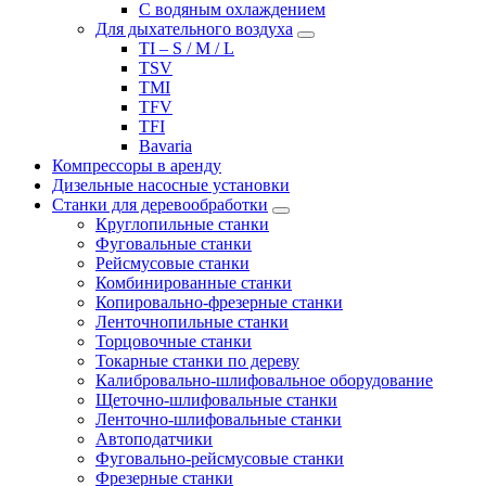
С водяным охлаждением
Для дыхательного воздуха
TI – S / M / L
TSV
TMI
TFV
TFI
Bavaria
Компрессоры в аренду
Дизельные насосные установки
Станки для деревообработки
Круглопильные станки
Фуговальные станки
Рейсмусовые станки
Комбинированные станки
Копировально-фрезерные станки
Ленточнопильные станки
Торцовочные станки
Токарные станки по дереву
Калибровально-шлифовальное оборудование
Щеточно-шлифовальные станки
Ленточно-шлифовальные станки
Автоподатчики
Фуговально-рейсмусовые станки
Фрезерные станки