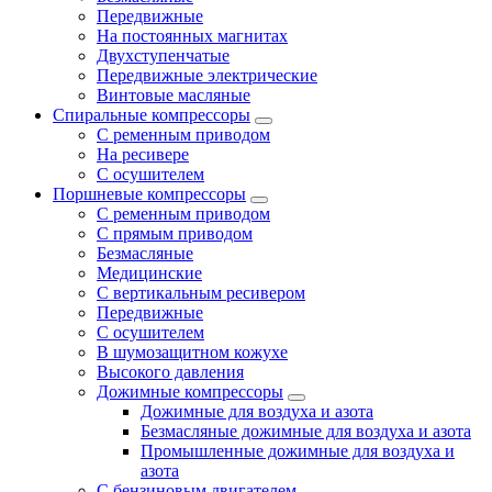
Передвижные
На постоянных магнитах
Двухступенчатые
Передвижные электрические
Винтовые масляные
Спиральные компрессоры
С ременным приводом
На ресивере
С осушителем
Поршневые компрессоры
С ременным приводом
С прямым приводом
Безмасляные
Медицинские
С вертикальным ресивером
Передвижные
С осушителем
В шумозащитном кожухе
Высокого давления
Дожимные компрессоры
Дожимные для воздуха и азота
Безмасляные дожимные для воздуха и азота
Промышленные дожимные для воздуха и
азота
С бензиновым двигателем