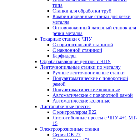
типа
Станки для обработки труб
Комбинированные станки для резки
металла
Оптоволоконный лазерный станок для
резки металла
Токарные станки с ЧПУ
С горизонтальной станиной
С наклонной станиной
Барфидеры
Обрабатывающие центры с ЧПУ
Ленточнопильные станки по металлу
Ручные ленточнопильные станки
Полуавтоматические с поворотной
рамой
Полуавтоматические колонные
Автоматические с поворотной рамой
Автоматические колонные
Листогибочные прессы
С контроллером E22
Листогибочные прессы с ЧПУ 4+1 MT-
15
Электроэрозионные станки
Серия DK 77