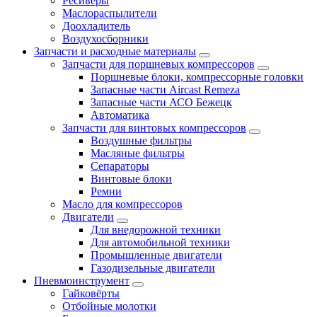
Ресиверы
Маслораспылители
Доохладитель
Воздухосборники
Запчасти и расходные материалы
Запчасти для поршневых компрессоров
Поршневые блоки, компрессорные головки
Запасные части Aircast Remeza
Запасные части АСО Бежецк
Автоматика
Запчасти для винтовых компрессоров
Воздушные фильтры
Масляные фильтры
Сепараторы
Винтовые блоки
Ремни
Масло для компрессоров
Двигатели
Для внедорожной техники
Для автомобильной техники
Промышленные двигатели
Газодизельные двигатели
Пневмоинструмент
Гайковёрты
Отбойные молотки