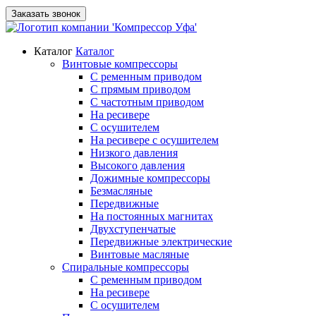
Заказать звонок
Каталог
Каталог
Винтовые компрессоры
С ременным приводом
С прямым приводом
С частотным приводом
На ресивере
С осушителем
На ресивере с осушителем
Низкого давления
Высокого давления
Дожимные компрессоры
Безмасляные
Передвижные
На постоянных магнитах
Двухступенчатые
Передвижные электрические
Винтовые масляные
Спиральные компрессоры
С ременным приводом
На ресивере
С осушителем