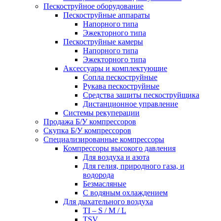
Пескоструйное оборудование
Пескоструйные аппараты
Напорного типа
Эжекторного типа
Пескоструйные камеры
Напорного типа
Эжекторного типа
Аксессуары и комплектующие
Сопла пескоструйные
Рукава пескоструйные
Средства защиты пескоструйщика
Дистанционное управление
Системы рекуперации
Продажа Б/У компрессоров
Скупка Б/У компрессоров
Специализированные компрессоры
Компрессоры высокого давления
Для воздуха и азота
Для гелия, природного газа, и
водорода
Безмасляные
С водяным охлаждением
Для дыхательного воздуха
TI – S / M / L
TSV