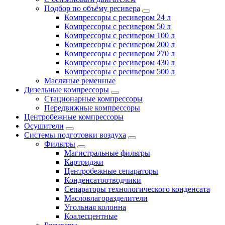
Подбор по объёму ресивера
Компрессоры с ресивером 24 л
Компрессоры с ресивером 50 л
Компрессоры с ресивером 100 л
Компрессоры с ресивером 200 л
Компрессоры с ресивером 270 л
Компрессоры с ресивером 430 л
Компрессоры с ресивером 500 л
Масляные ременные
Дизельные компрессоры
Стационарные компрессоры
Передвижные компрессоры
Центробежные компрессоры
Осушители
Системы подготовки воздуха
Фильтры
Магистральные фильтры
Картриджи
Центробежные сепараторы
Конденсатоотводчики
Сепараторы технологического конденсата
Масловлагоразделители
Угольная колонна
Коалесцентные