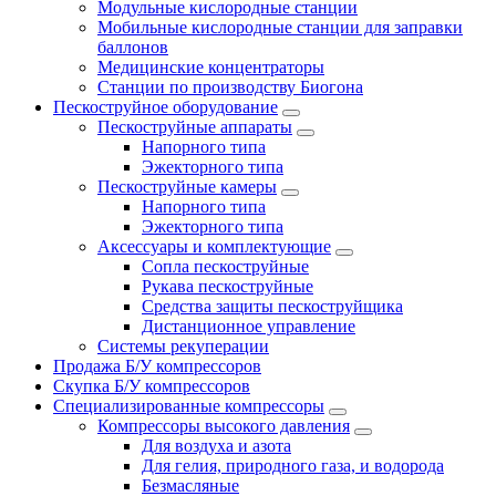
Модульные кислородные станции
Мобильные кислородные станции для заправки
баллонов
Медицинские концентраторы
Станции по производству Биогона
Пескоструйное оборудование
Пескоструйные аппараты
Напорного типа
Эжекторного типа
Пескоструйные камеры
Напорного типа
Эжекторного типа
Аксессуары и комплектующие
Сопла пескоструйные
Рукава пескоструйные
Средства защиты пескоструйщика
Дистанционное управление
Системы рекуперации
Продажа Б/У компрессоров
Скупка Б/У компрессоров
Специализированные компрессоры
Компрессоры высокого давления
Для воздуха и азота
Для гелия, природного газа, и водорода
Безмасляные