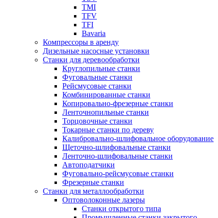
TMI
TFV
TFI
Bavaria
Компрессоры в аренду
Дизельные насосные установки
Станки для деревообработки
Круглопильные станки
Фуговальные станки
Рейсмусовые станки
Комбинированные станки
Копировально-фрезерные станки
Ленточнопильные станки
Торцовочные станки
Токарные станки по дереву
Калибровально-шлифовальное оборудование
Щеточно-шлифовальные станки
Ленточно-шлифовальные станки
Автоподатчики
Фуговально-рейсмусовые станки
Фрезерные станки
Станки для металлообработки
Оптоволоконные лазеры
Станки открытого типа
Промышленные станки закрытого