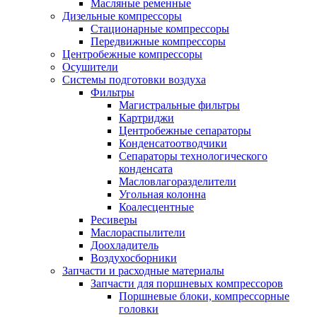
Масляные ременные
Дизельные компрессоры
Стационарные компрессоры
Передвижные компрессоры
Центробежные компрессоры
Осушители
Системы подготовки воздуха
Фильтры
Магистральные фильтры
Картриджи
Центробежные сепараторы
Конденсатоотводчики
Сепараторы технологического
конденсата
Масловлагоразделители
Угольная колонна
Коалесцентные
Ресиверы
Маслораспылители
Доохладитель
Воздухосборники
Запчасти и расходные материалы
Запчасти для поршневых компрессоров
Поршневые блоки, компрессорные
головки